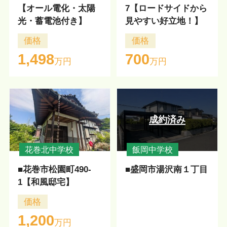
【オール電化・太陽
7【ロードサイドから
光・蓄電池付き】
見やすい好立地！】
価格
価格
1,498
700
万円
万円
成約済み
花巻北中学校
飯岡中学校
■花巻市松園町490-
■盛岡市湯沢南１丁目
1【和風邸宅】
価格
1,200
万円