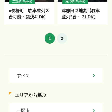
土淵中学校
見前中学校
■長橋町 駐車並列３
津志田２地割【駐車
台可能・築浅4LDK
並列3台・３LDK】
1
2
すべて
エリアから選ぶ
一関市