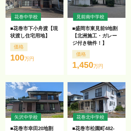
花巻中学校
見前南中学校
■花巻市下小舟渡【現
■盛岡市東見前9地割
状渡し住宅用地】
【北洲施工・ガレー
ジ付き物件！】
価格
価格
100
万円
1,450
万円
矢沢中学校
花巻北中学校
■花巻市幸田20地割
■花巻市松園町482-