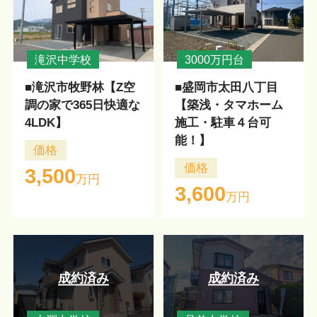
滝沢中学校
3000万円台
■滝沢市牧野林【Z空
■盛岡市太田八丁目
調の家で365日快適な
【築浅・タマホーム
4LDK】
施工・駐車４台可
能！】
価格
価格
3,500
万円
3,600
万円
成約済み
成約済み