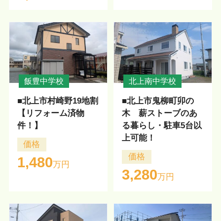
飯豊中学校
北上南中学校
■北上市村崎野19地割
■北上市鬼柳町卯の
【リフォーム済物
木 薪ストーブのあ
件！】
る暮らし・駐車5台以
上可能！
価格
価格
1,480
万円
3,280
万円