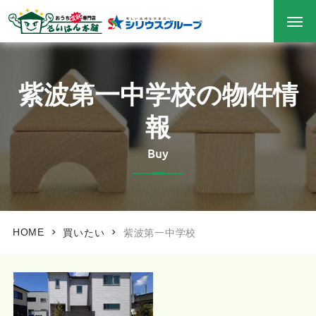
紫波第一中学校の物件情
報
Buy
HOME
買いたい
紫波第一中学校