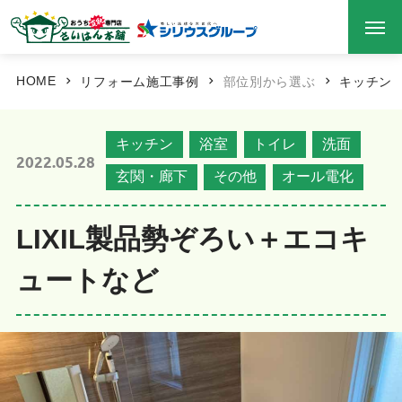
HOME
リフォーム施工事例
部位別から選ぶ
キッチン
キッチン
浴室
トイレ
洗面
2022.05.28
玄関・廊下
その他
オール電化
LIXIL製品勢ぞろい＋エコキ
ュートなど