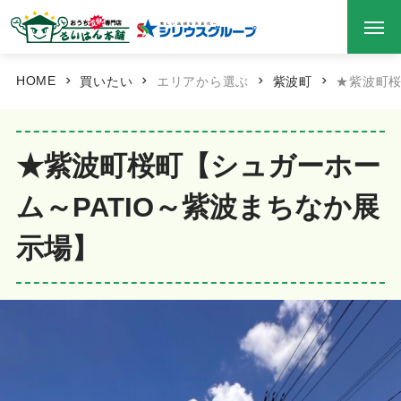
HOME
買いたい
エリアから選ぶ
紫波町
★紫波町桜
★紫波町桜町【シュガーホー
ム～PATIO～紫波まちなか展
示場】