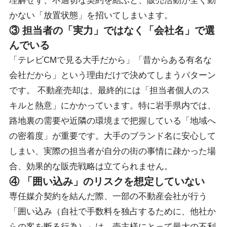
理解せず、不適切な契約を結ぶと、販売活動が全く動
かない「放置状態」を招いてしまいます。
③ 担当者の「実力」ではなく「会社名」で選
んでいる
「テレビCMで見る大手だから」「昔からある有名な
会社だから」という理由だけで決めてしまうパターン
です。 不動産売却は、最終的には「担当者個人のス
キルと熱意」にかかっています。特に岩手県内では、
路地裏の需要や近隣の環境まで把握している「地域へ
の密着度」が重要です。大手のブランド名に安心して
しまい、実際の担当者が自分の街の事情に疎かった場
合、効果的な販売戦略は立てられません。
④ 「囲い込み」のリスクを想定していない
専任媒介契約を結んだ際、一部の不動産会社が行う
「囲い込み（自社で手数料を独占するために、他社か
らの客を断る行為）」は、売主様にとって最大の不利