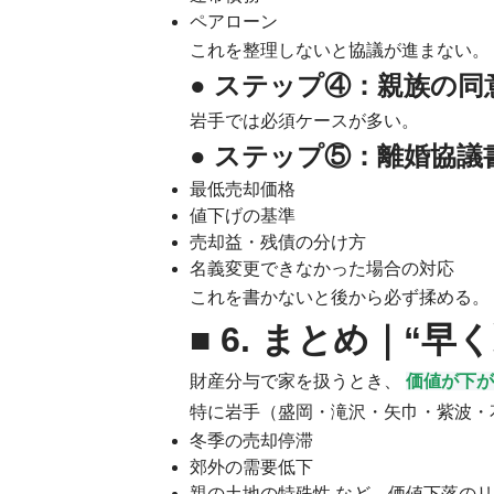
ペアローン
これを整理しないと協議が進まない。
● ステップ④：親族の同
岩手では必須ケースが多い。
● ステップ⑤：離婚協
最低売却価格
値下げの基準
売却益・残債の分け方
名義変更できなかった場合の対応
これを書かないと後から必ず揉める。
■ 6. まとめ｜“
財産分与で家を扱うとき、
価値が下が
特に岩手（盛岡・滝沢・矢巾・紫波・
冬季の売却停滞
郊外の需要低下
親の土地の特殊性 など、価値下落の