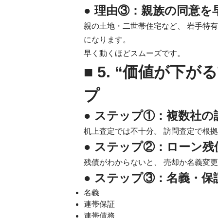
● 理由③：親族の同意を
親の土地・二世帯住宅など、 岩手特
になります。
早く動くほどスムーズです。
■ 5. “価値が下
プ
● ステップ①：複数社の
机上査定では不十分。 訪問査定で根
● ステップ②：ローン
残債がわからないと、 売却か名義変
● ステップ③：名義・保
名義
連帯保証
連帯債務