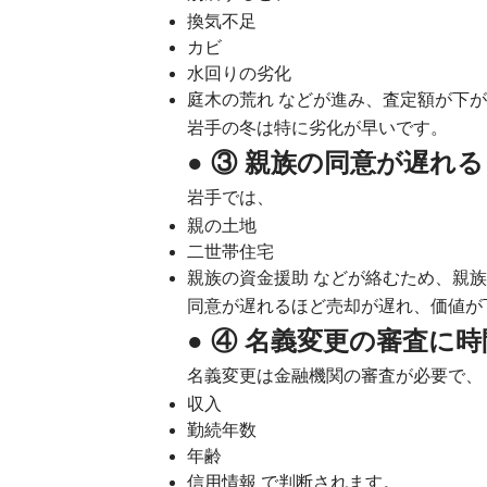
換気不足
カビ
水回りの劣化
庭木の荒れ などが進み、査定額が下
岩手の冬は特に劣化が早いです。
● ③ 親族の同意が遅れる
岩手では、
親の土地
二世帯住宅
親族の資金援助 などが絡むため、親
同意が遅れるほど売却が遅れ、価値が
● ④ 名義変更の審査に
名義変更は金融機関の審査が必要で、
収入
勤続年数
年齢
信用情報 で判断されます。