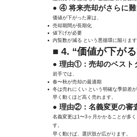
● ④ 将来売却がさらに
価値が下がった家は、
売却期間が長期化
値下げが必要
内覧数が減る という悪循環に陥りま
■ 4. “価値が下
● 理由①：売却のベス
岩手では、
春〜秋が売却の最適期
冬は売れにくい という明確な季節差
早く動くほど高く売れます。
● 理由②：名義変更の審
名義変更は1〜3ヶ月かかることが多
す。
早く動けば、選択肢が広がります。