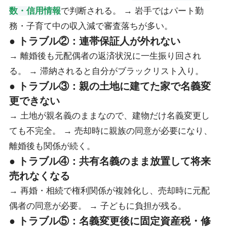
数・信用情報
で判断される。 → 岩手ではパート勤
務・子育て中の収入減で審査落ちが多い。
● トラブル②：連帯保証人が外れない
→ 離婚後も元配偶者の返済状況に一生振り回され
る。 → 滞納されると自分がブラックリスト入り。
● トラブル③：親の土地に建てた家で名義変
更できない
→ 土地が親名義のままなので、建物だけ名義変更し
ても不完全。 → 売却時に親族の同意が必要になり、
離婚後も関係が続く。
● トラブル④：共有名義のまま放置して将来
売れなくなる
→ 再婚・相続で権利関係が複雑化し、売却時に元配
偶者の同意が必要。 → 子どもに負担が残る。
● トラブル⑤：名義変更後に固定資産税・修