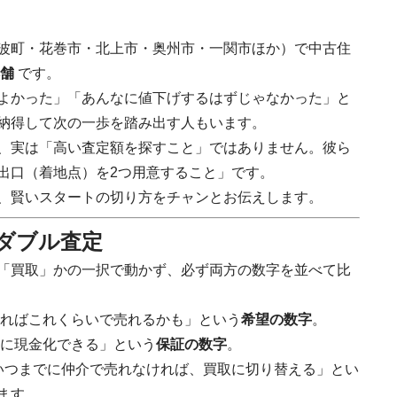
波町・花巻市・北上市・奥州市・一関市ほか）で中古住
舗
です。
よかった」「あんなに値下げするはずじゃなかった」と
納得して次の一歩を踏み出す人もいます。
、実は「高い査定額を探すこと」ではありません。彼ら
出口（着地点）を2つ用意すること」です。
、賢いスタートの切り方をチャンとお伝えします。
のダブル査定
「買取」かの一択で動かず、必ず両方の数字を並べて比
ればこれくらいで売れるかも」という
希望の数字
。
に現金化できる」という
保証の数字
。
いつまでに仲介で売れなければ、買取に切り替える」とい
ます。