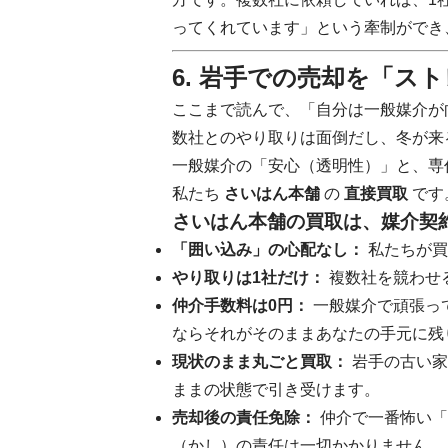
ってくれています」という牽制ができ
6. 岩手での売却を「ス
ここまで読んで、「自分は一般媒介が
数社とのやり取りは面倒だし、冬が来
一般媒介の「安心（透明性）」と、専
私たち
さいはん本舗
の
直接買取
です
さいはん本舗の買取は、媒介契
「囲い込み」の心配なし：
私たちが買
やり取りは1社だけ：
複数社を競わせ
仲介手数料は0円：
一般媒介で頑張っ
ならそれがそのままあなたの手元に残
現状のまま丸ごと買取：
岩手の古い家
ままの状態で引き受けます。
売却後の責任免除：
仲介で一番怖い「
（かし）の責任は一切かかりません。