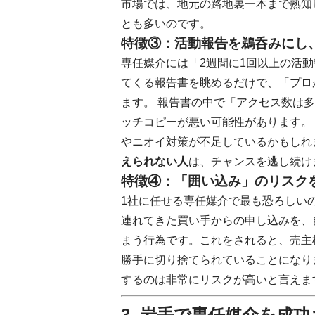
市場では、地元の路地裏一本まで熟知
とも多いのです。
特徴③：活動報告を鵜呑みにし
専任媒介には「2週間に1回以上の活
てくる報告書を眺めるだけで、「プロ
ます。 報告書の中で「アクセス数は
ッチコピーが悪い可能性があります。
やニオイ対策が不足しているかもしれ
えられない人
は、チャンスを逃し続け
特徴④：「囲い込み」のリスク
1社に任せる専任媒介で最も恐ろしい
連れてきた買い手からの申し込みを、
まう行為です。これをされると、売主
勝手に切り捨てられていることになり
するのは非常にリスクが高いと言えま
3. 岩手で専任媒介を成