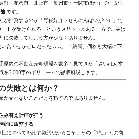
波町・花巻市・北上市・奥州市・一関市ほか）で中古住
舗
です。
社が推奨するのが「専任媒介（せんにんばいがい）」で
ポートが受けられる」というメリットがある一方で、実は
却に失敗してしまう方が少なくありません。
問い合わせがゼロだった……」 「結局、価格を大幅に下
手県内の不動産売却現場を数多く見てきた「さいはん本
点
を3,000字のボリュームで徹底解説します。
」の失敗とは何か？
家が売れないことだけを指すのではありません。
住み替え計画が狂う
神的に疲弊する
1社にすべてを託す契約だからこそ、その「1社」との向