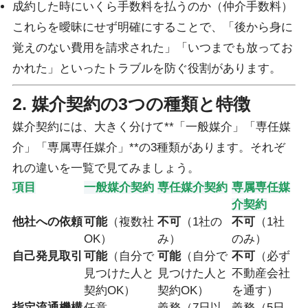
成約した時にいくら手数料を払うのか（仲介手数料）
これらを曖昧にせず明確にすることで、「後から身に
覚えのない費用を請求された」「いつまでも放ってお
かれた」といったトラブルを防ぐ役割があります。
2. 媒介契約の3つの種類と特徴
媒介契約には、大きく分けて**「一般媒介」「専任媒
介」「専属専任媒介」**の3種類があります。それぞ
れの違いを一覧で見てみましょう。
項目
一般媒介契約
専任媒介契約
専属専任媒
介契約
他社への依頼
可能
（複数社
不可
（1社の
不可
（1社
OK）
み）
のみ）
自己発見取引
可能
（自分で
可能
（自分で
不可
（必ず
見つけた人と
見つけた人と
不動産会社
契約OK）
契約OK）
を通す）
指定流通機構
任意
義務（7日以
義務（5日