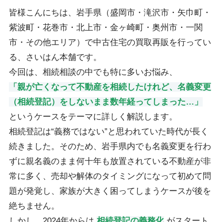
皆様こんにちは、岩手県（盛岡市・滝沢市・矢巾町・
紫波町・花巻市・北上市・金ヶ崎町・奥州市・一関
市・その他エリア）で中古住宅の買取再販を行ってい
る、さいはん本舗です。
今回は、相続相談の中でも特に多いお悩み、
「親が亡くなって不動産を相続したけれど、名義変更
（相続登記）をしないまま数年経ってしまった…」
というケースをテーマに詳しく解説します。
相続登記は“義務ではない”と思われていた時代が長く
続きました。そのため、岩手県内でも名義変更を行わ
ずに親名義のまま何十年も放置されている不動産が非
常に多く、売却や解体のタイミングになって初めて問
題が発覚し、家族が大きく困ってしまうケースが後を
絶ちません。
しかし、2024年からは
相続登記の義務化
がスタート