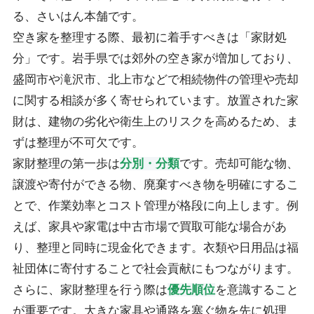
る、さいはん本舗です。
空き家を整理する際、最初に着手すべきは「家財処
分」です。岩手県では郊外の空き家が増加しており、
盛岡市や滝沢市、北上市などで相続物件の管理や売却
に関する相談が多く寄せられています。放置された家
財は、建物の劣化や衛生上のリスクを高めるため、ま
ずは整理が不可欠です。
家財整理の第一歩は
分別・分類
です。売却可能な物、
譲渡や寄付ができる物、廃棄すべき物を明確にするこ
とで、作業効率とコスト管理が格段に向上します。例
えば、家具や家電は中古市場で買取可能な場合があ
り、整理と同時に現金化できます。衣類や日用品は福
祉団体に寄付することで社会貢献にもつながります。
さらに、家財整理を行う際は
優先順位
を意識すること
が重要です。大きな家具や通路を塞ぐ物を先に処理