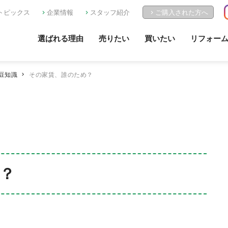
トピックス
企業情報
スタッフ紹介
ご購入された方へ
選ばれる理由
売りたい
買いたい
リフォー
豆知識
その家賃、誰のため？
？