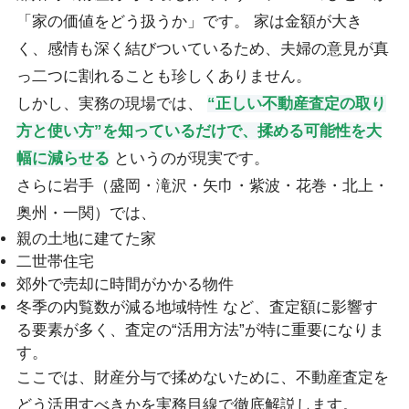
「家の価値をどう扱うか」です。 家は金額が大き
く、感情も深く結びついているため、夫婦の意見が真
っ二つに割れることも珍しくありません。
しかし、実務の現場では、
“正しい不動産査定の取り
方と使い方”を知っているだけで、揉める可能性を大
幅に減らせる
というのが現実です。
さらに岩手（盛岡・滝沢・矢巾・紫波・花巻・北上・
奥州・一関）では、
親の土地に建てた家
二世帯住宅
郊外で売却に時間がかかる物件
冬季の内覧数が減る地域特性 など、査定額に影響す
る要素が多く、査定の“活用方法”が特に重要になりま
す。
ここでは、財産分与で揉めないために、不動産査定を
どう活用すべきかを実務目線で徹底解説します。